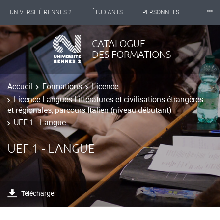
⸱⸱⸱
UNIVERSITÉ RENNES 2
ÉTUDIANTS
PERSONNELS
INTERNATIONAL
PROFESSIONNELS
BIBLIOTHÈQUES
CATALOGUE
DES FORMATIONS
LES NOUVELLES DE RENNES 2
Accueil
Formations
Licence
Licence Langues Littératures et civilisations étrangères
et régionales, parcours Italien (niveau débutant)
UEF 1 - Langue
UEF 1 - LANGUE
Télécharger