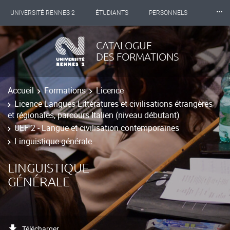
⸱⸱⸱
UNIVERSITÉ RENNES 2
ÉTUDIANTS
PERSONNELS
INTERNATIONAL
PROFESSIONNELS
BIBLIOTHÈQUES
CATALOGUE
DES FORMATIONS
LES NOUVELLES DE RENNES 2
Accueil
Formations
Licence
Licence Langues Littératures et civilisations étrangères
et régionales, parcours Italien (niveau débutant)
UEF 2 - Langue et civilisation contemporaines
Linguistique générale
LINGUISTIQUE
GÉNÉRALE
Télécharger