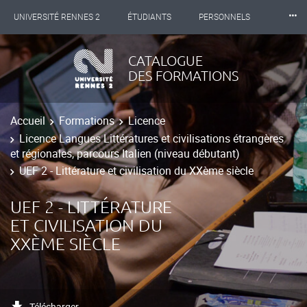
⸱⸱⸱
UNIVERSITÉ RENNES 2
ÉTUDIANTS
PERSONNELS
INTERNATIONAL
PROFESSIONNELS
BIBLIOTHÈQUES
CATALOGUE
DES FORMATIONS
LES NOUVELLES DE RENNES 2
Accueil
Formations
Licence
Licence Langues Littératures et civilisations étrangères
et régionales, parcours Italien (niveau débutant)
UEF 2 - Littérature et civilisation du XXème siècle
UEF 2 - LITTÉRATURE
ET CIVILISATION DU
XXÈME SIÈCLE
Télécharger