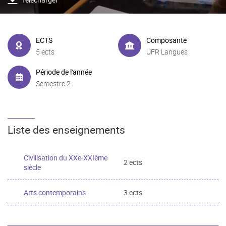
ECTS
Composante
5 ects
UFR Langues
Période de l'année
Semestre 2
Liste des enseignements
Civilisation du XXe-XXIème
2 ects
siècle
Arts contemporains
3 ects