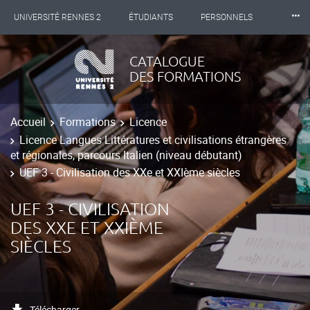
⸱⸱⸱
UNIVERSITÉ RENNES 2
ÉTUDIANTS
PERSONNELS
INTERNATIONAL
PROFESSIONNELS
BIBLIOTHÈQUES
CATALOGUE
DES FORMATIONS
LES NOUVELLES DE RENNES 2
Accueil
Formations
Licence
Licence Langues Littératures et civilisations étrangères
et régionales, parcours Italien (niveau débutant)
UEF 3 - Civilisation des XXe et XXIème siècles
UEF 3 - CIVILISATION
DES XXE ET XXIÈME
SIÈCLES
Télécharger