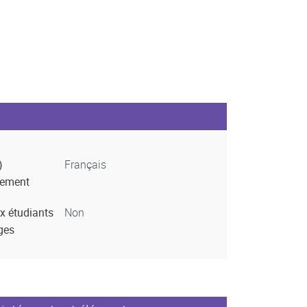
)
Français
nement
x étudiants
Non
ges