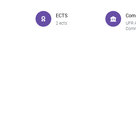
ECTS
Com
2 ects
UFR A
Comm