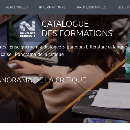
PERSONNELS
INTERNATIONAL
PROFESSIONNELS
BIBLIO
CATALOGUE
DES FORMATIONS
tres - Enseignement à distance
parcours Littérature et langue :
nçaise : Panorama de la critique
PANORAMA DE LA CRITIQUE