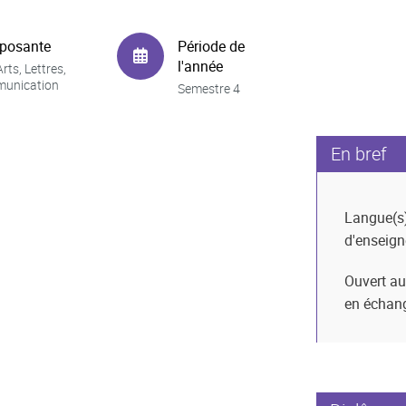
posante
Période de
l'année
rts, Lettres,
unication
Semestre 4
En bref
Langue(s
d'enseig
Ouvert au
en échan