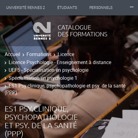
⸱⸱⸱
UNIVERSITÉ RENNES 2
ÉTUDIANTS
PERSONNELS
INTERNATIONAL
PROFESSIONNELS
BIBLIOTHÈQUES
CATALOGUE
DES FORMATIONS
LES NOUVELLES DE RENNES 2
Accueil
Formations
Licence
Licence Psychologie - Enseignement à distance
UEF5 - Spécialisation en psychologie
Spécialisation en psychologie 1
ES1 Psy.clinique, psychopathologie et psy. de la santé
(PPP)
ES1 PSY.CLINIQUE,
PSYCHOPATHOLOGIE
ET PSY. DE LA SANTÉ
(PPP)