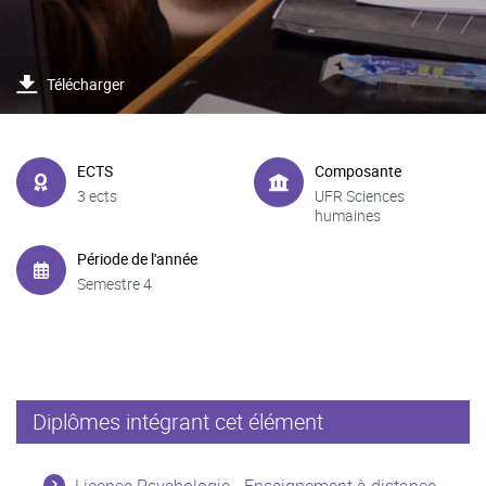
Télécharger
ECTS
Composante
3 ects
UFR Sciences
humaines
Période de l'année
Semestre 4
Diplômes intégrant cet élément
Licence Psychologie - Enseignement à distance