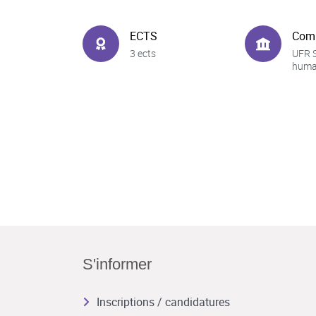
ECTS
Com
3 ects
UFR 
huma
S'informer
Inscriptions / candidatures