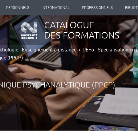
PERSONNELS
INTERNATIONAL
PROFESSIONNELS
BIBLIO
CATALOGUE
DES FORMATIONS
chologie - Enseignement à distance
UEF5 - Spécialisation en 
que (PPCP)
NIQUE PSYCHANALYTIQUE (PPCP)