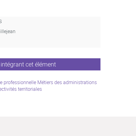
s
illejean
intégrant cet élément
e professionnelle Métiers des administrations
ectivités territoriales