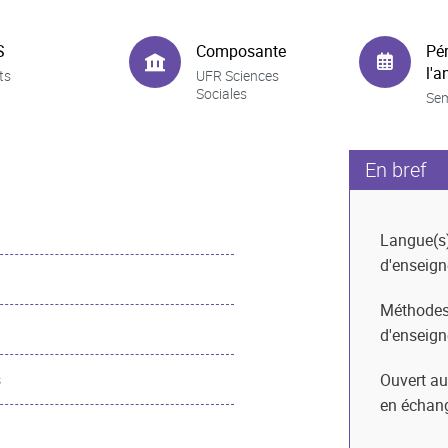
S
Composante
Pé
l'a
ts
UFR Sciences
Sociales
Sem
En bref
Langue(s
d'enseig
Méthode
d'enseig
Ouvert au
s
en échan