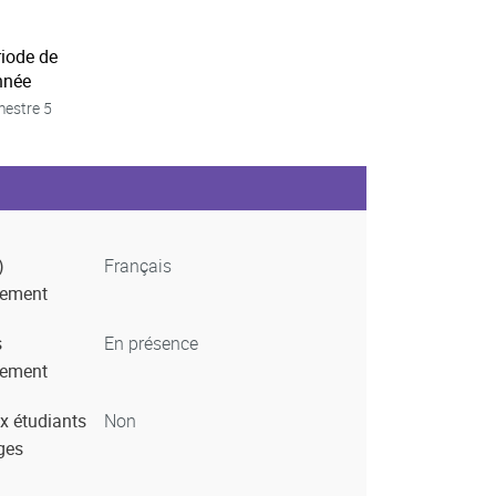
riode de
nnée
estre 5
)
Français
nement
s
En présence
nement
x étudiants
Non
ges