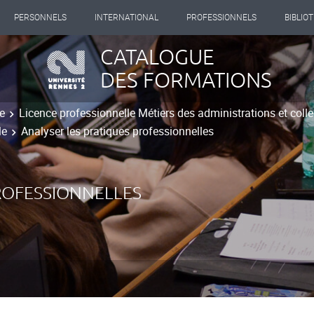
PERSONNELS
INTERNATIONAL
PROFESSIONNELS
BIBLIO
CATALOGUE
DES FORMATIONS
e
Licence professionnelle Métiers des administrations et collect
le
Analyser les pratiques professionnelles
ROFESSIONNELLES