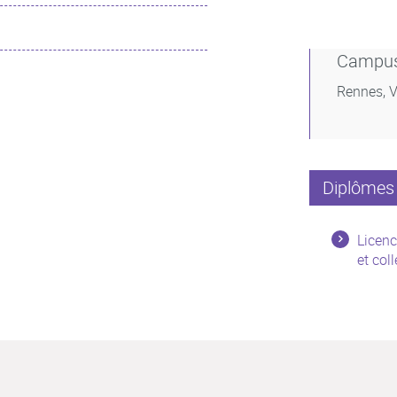
Campu
Rennes, V
Diplômes 
Licenc
et coll