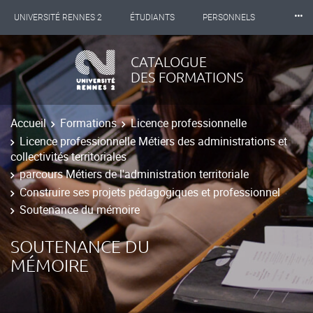
⸱⸱⸱
UNIVERSITÉ RENNES 2
ÉTUDIANTS
PERSONNELS
INTERNATIONAL
PROFESSIONNELS
BIBLIOTHÈQUES
CATALOGUE
DES FORMATIONS
LES NOUVELLES DE RENNES 2
Accueil
Formations
Licence professionnelle
Licence professionnelle Métiers des administrations et
collectivités territoriales
parcours Métiers de l'administration territoriale
Construire ses projets pédagogiques et professionnel
Soutenance du mémoire
SOUTENANCE DU
MÉMOIRE