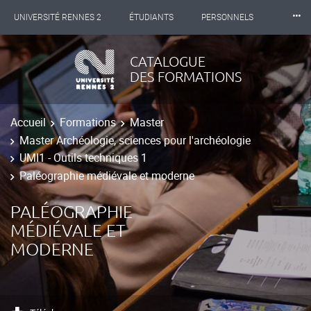
⸱⸱⸱
UNIVERSITÉ RENNES 2
ÉTUDIANTS
PERSONNELS
INTERNATIONAL
PROFESSIONNELS
BIBLIOTHÈQUES
CATALOGUE
DES FORMATIONS
LES NOUVELLES DE RENNES 2
Accueil
Formations
Master
Master Archéologie, sciences pour l'archéologie
UMI1 - Outils techniques 1
Paléographie médiévale et moderne
PALÉOGRAPHIE
MÉDIÉVALE ET
MODERNE