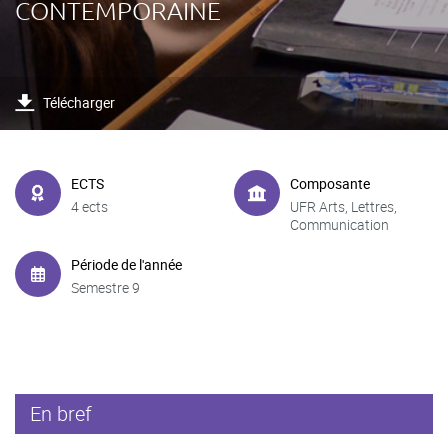
CONTEMPORAINE
Télécharger
ECTS
Composante
4 ects
UFR Arts, Lettres,
Communication
Période de l'année
Semestre 9
En bref