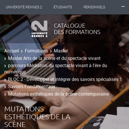
⸱⸱⸱
UNIVERSITÉ RENNES 2
ÉTUDIANTS
PERSONNELS
INTERNATIONAL
PROFESSIONNELS
BIBLIOTHÈQUES
CATALOGUE
DES FORMATIONS
LES NOUVELLES DE RENNES 2
Accueil
Formations
Master
Master Arts de la scène et du spectacle vivant
parcours Médiation du spectacle vivant à l'ère du
numérique
BLOC 2 - Développer et intégrer des savoirs spécialisés 1
Savoirs Fondamentaux
Mutations esthétiques de la scène contemporaine
MUTATIONS
ESTHÉTIQUES DE LA
SCÈNE