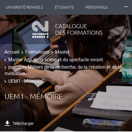
⸱⸱⸱
UNIVERSITÉ RENNES 2
ÉTUDIANTS
PERSONNELS
INTERNATIONAL
PROFESSIONNELS
BIBLIOTHÈQUES
CATALOGUE
DES FORMATIONS
LES NOUVELLES DE RENNES 2
Accueil
Formations
Master
Master Arts de la scène et du spectacle vivant
parcours Métiers de la recherche, de la création et de la
médiation
UEM1 - Mémoire
UEM1 - MÉMOIRE
Télécharger