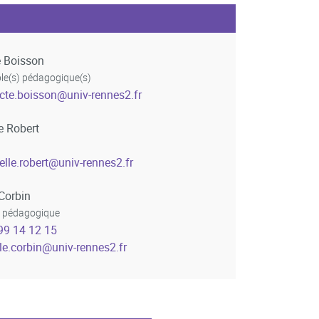
e Boisson
e(s) pédagogique(s)
cte.boisson
@
univ-rennes2.fr
e Robert
lle.robert
@
univ-rennes2.fr
 Corbin
t pédagogique
99 14 12 15
le.corbin
@
univ-rennes2.fr