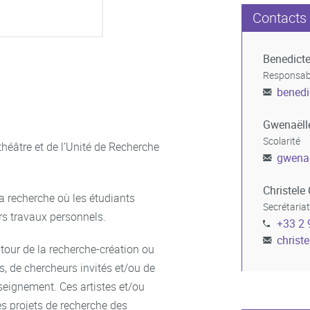
Contacts
Benedict
Responsabl
benedi
Gwenaëll
Scolarité
théâtre et de l’Unité de Recherche
gwenae
Christele
a recherche où les étudiants
Secrétaria
rs travaux personnels.
+33 2 
christe
utour de la recherche-création ou
s, de chercheurs invités et/ou de
seignement. Ces artistes et/ou
es projets de recherche des