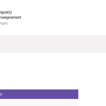
ngue(s)
enseignement
nçais
é