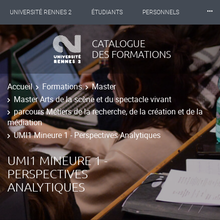
⸱⸱⸱
UNIVERSITÉ RENNES 2
ÉTUDIANTS
PERSONNELS
INTERNATIONAL
PROFESSIONNELS
BIBLIOTHÈQUES
CATALOGUE
DES FORMATIONS
LES NOUVELLES DE RENNES 2
Accueil
Formations
Master
Master Arts de la scène et du spectacle vivant
parcours Métiers de la recherche, de la création et de la
médiation
UMI1 Mineure 1 - Perspectives Analytiques
UMI1 MINEURE 1 -
PERSPECTIVES
ANALYTIQUES