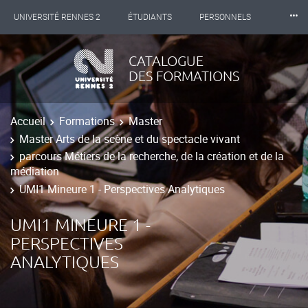
⸱⸱⸱
UNIVERSITÉ RENNES 2
ÉTUDIANTS
PERSONNELS
INTERNATIONAL
PROFESSIONNELS
BIBLIOTHÈQUES
CATALOGUE
DES FORMATIONS
LES NOUVELLES DE RENNES 2
Accueil
Formations
Master
Master Arts de la scène et du spectacle vivant
parcours Métiers de la recherche, de la création et de la
médiation
UMI1 Mineure 1 - Perspectives Analytiques
UMI1 MINEURE 1 -
PERSPECTIVES
ANALYTIQUES