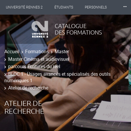
⸱⸱⸱
UNIVERSITÉ RENNES 2
ÉTUDIANTS
PERSONNELS
INTERNATIONAL
PROFESSIONNELS
BIBLIOTHÈQUES
CATALOGUE
DES FORMATIONS
LES NOUVELLES DE RENNES 2
Accueil
Formations
Master
Master Cinéma et audiovisuel
parcours Écritures du réel
BLOC 1 - Usages avancés et spécialisés des outils
numériques 1
Atelier de recherche
ATELIER DE
RECHERCHE