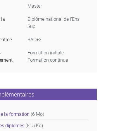
Master
 la
Diplôme national de l'Ens
n
Sup.
entrée
BAC+3
s
Formation initiale
nement
Formation continue
mplémentaires
de la formation
(6 Mo)
des diplômés
(815 Ko)