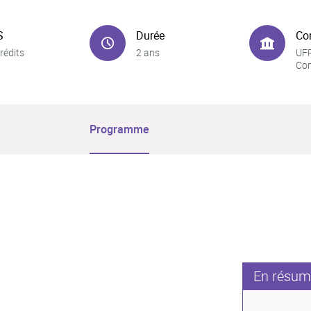
S
Durée
Co
rédits
2 ans
UFR
Co
Programme
En résum