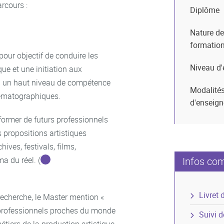
rcours :
Diplôme
Nature de
formatio
pour objectif de conduire les
Niveau d'
e et une initiation aux
’à un haut niveau de compétence
Modalité
nématographiques.
d'enseig
former de futurs professionnels
es propositions artistiques
hives, festivals, films,
a du réel. (
Infos co
Livret 
recherche, le Master mention «
professionnels proches du monde
Suivi 