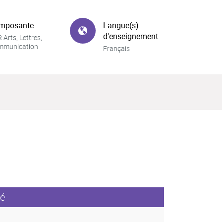
mposante
Langue(s)
d'enseignement
 Arts, Lettres,
mmunication
Français
é