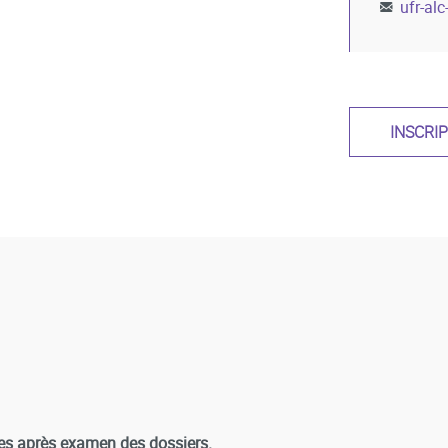
ufr-alc
INSCRI
es après examen des dossiers.