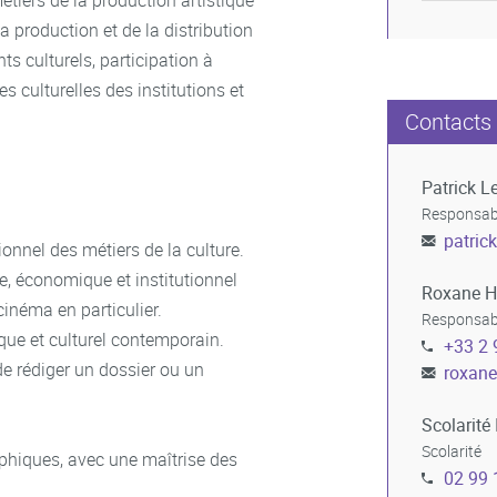
étiers de la production artistique
la production et de la distribution
s culturels, participation à
es culturelles des institutions et
Contacts
Patrick L
Responsabl
patrick
nnel des métiers de la culture.
, économique et institutionnel
Roxane 
cinéma en particulier.
Responsabl
que et culturel contemporain.
+33 2 
de rédiger un dossier ou un
roxan
Scolarité 
Scolarité
aphiques, avec une maîtrise des
02 99 