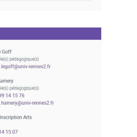
e Goff
e(s) pédagogique(s)
.legoff
@
univ-rennes2.fr
Hamery
e(s) pédagogique(s)
99 14 15 76
e.hamery
@
univ-rennes2.fr
Inscription Arts
14 15 07