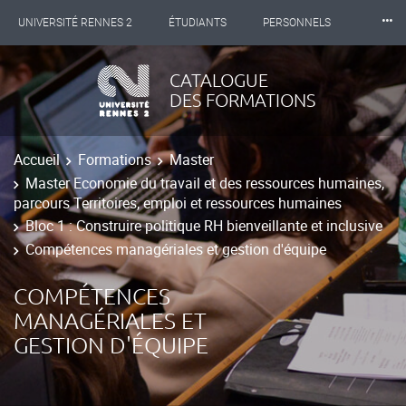
⸱⸱⸱
UNIVERSITÉ RENNES 2
ÉTUDIANTS
PERSONNELS
INTERNATIONAL
PROFESSIONNELS
BIBLIOTHÈQUES
CATALOGUE
DES FORMATIONS
LES NOUVELLES DE RENNES 2
Accueil
Formations
Master
Master Economie du travail et des ressources humaines,
parcours Territoires, emploi et ressources humaines
Bloc 1 : Construire politique RH bienveillante et inclusive
Compétences managériales et gestion d'équipe
COMPÉTENCES
MANAGÉRIALES ET
GESTION D'ÉQUIPE