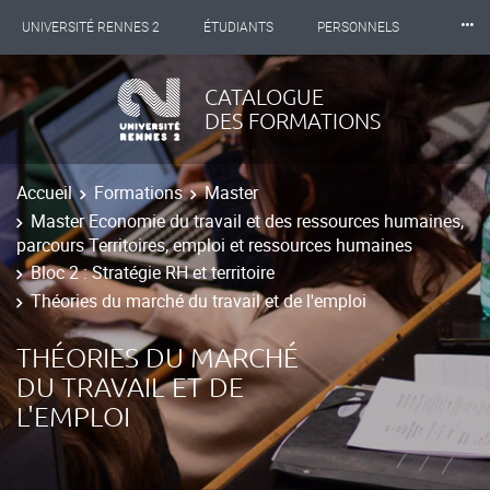
⸱⸱⸱
UNIVERSITÉ RENNES 2
ÉTUDIANTS
PERSONNELS
INTERNATIONAL
PROFESSIONNELS
BIBLIOTHÈQUES
CATALOGUE
DES FORMATIONS
LES NOUVELLES DE RENNES 2
Accueil
Formations
Master
Master Economie du travail et des ressources humaines,
parcours Territoires, emploi et ressources humaines
Bloc 2 : Stratégie RH et territoire
Théories du marché du travail et de l'emploi
THÉORIES DU MARCHÉ
DU TRAVAIL ET DE
L'EMPLOI