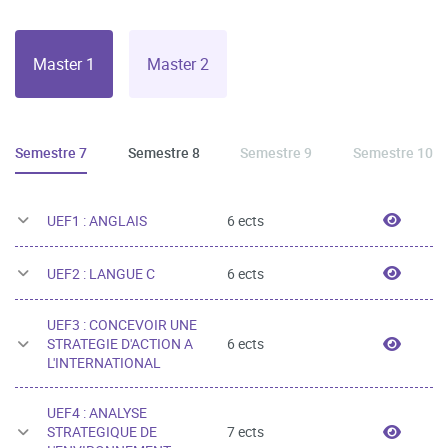
Master 1
Master 2
Semestre 7
Semestre 8
Semestre 9
Semestre 10
UEF1 
UEF1 : ANGLAIS
6 ects
UEF2 
UEF2 : LANGUE C
6 ects
UEF3 : CONCEVOIR UNE
UEF3 
STRATEGIE D'ACTION A
6 ects
L'INTERNATIONAL
UEF4 : ANALYSE
UEF4 
STRATEGIQUE DE
7 ects