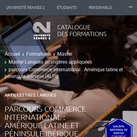
⸱⸱⸱
UNIVERSITÉ RENNES 2
ÉTUDIANTS
PERSONNELS
INTERNATIONAL
PROFESSIONNELS
BIBLIOTHÈQUES
CATALOGUE
DES FORMATIONS
LES NOUVELLES DE RENNES 2
Accueil
Formations
Master
Master Langues étrangères appliquées
parcours Commerce international : Amérique latine et
péninsule ibérique (ALPI)
ARTS, LETTRES, LANGUES
PARCOURS COMMERCE
INTERNATIONAL :
AMÉRIQUE LATINE ET
PÉNINSULE IBÉRIQUE