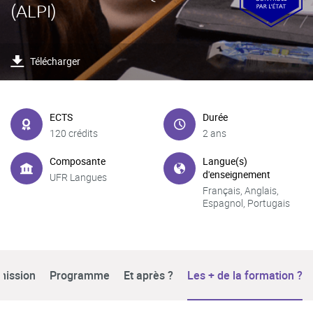
(ALPI)
Télécharger
ECTS
Durée
120 crédits
2 ans
Composante
Langue(s)
d'enseignement
UFR Langues
Français, Anglais,
Espagnol, Portugais
mission
Programme
Et après ?
Les + de la formation ?