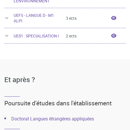
L'ENVIRONNEMENT
UEF5 - LANGUE D - M1
UEF5 -
3 ects
ALPI
UES1 :
UES1 : SPECIALISATION I
2 ects
Et après ?
Poursuite d'études dans l'établissement
Doctorat Langues étrangères appliquées