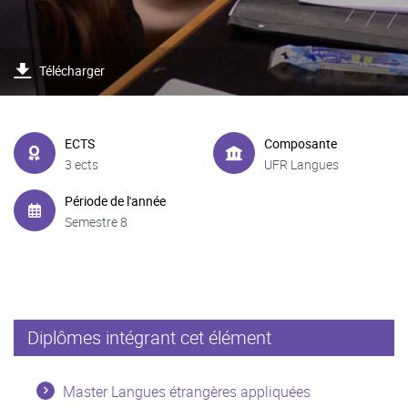
Télécharger
ECTS
Composante
3 ects
UFR Langues
Période de l'année
Semestre 8
Diplômes intégrant cet élément
Master Langues étrangères appliquées