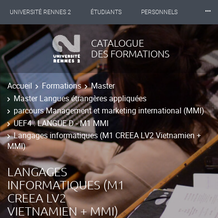
⸱⸱⸱
UNIVERSITÉ RENNES 2
ÉTUDIANTS
PERSONNELS
INTERNATIONAL
PROFESSIONNELS
BIBLIOTHÈQUES
CATALOGUE
DES FORMATIONS
LES NOUVELLES DE RENNES 2
Accueil
Formations
Master
Master Langues étrangères appliquées
parcours Management et marketing international (MMI)
UEF4 : LANGUE D - M1 MMI
Langages informatiques (M1 CREEA LV2 Vietnamien +
MMI)
LANGAGES
INFORMATIQUES (M1
CREEA LV2
VIETNAMIEN + MMI)