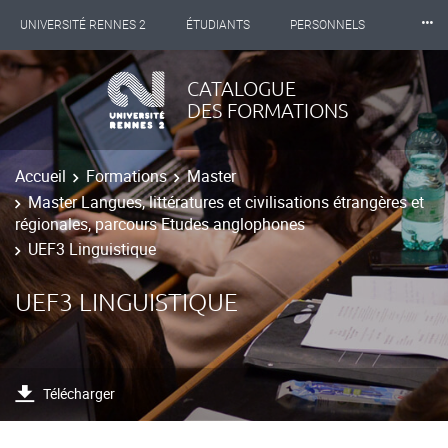
⸱⸱⸱
UNIVERSITÉ RENNES 2
ÉTUDIANTS
PERSONNELS
INTERNATIONAL
PROFESSIONNELS
BIBLIOTHÈQUES
CATALOGUE
DES FORMATIONS
LES NOUVELLES DE RENNES 2
Accueil
Formations
Master
Master Langues, littératures et civilisations étrangères et
régionales, parcours Etudes anglophones
UEF3 Linguistique
UEF3 LINGUISTIQUE
Télécharger