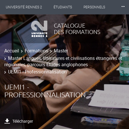
⸱⸱⸱
UNIVERSITÉ RENNES 2
ÉTUDIANTS
PERSONNELS
INTERNATIONAL
PROFESSIONNELS
BIBLIOTHÈQUES
CATALOGUE
DES FORMATIONS
LES NOUVELLES DE RENNES 2
Accueil
Formations
Master
Master Langues, littératures et civilisations étrangères et
régionales, parcours Etudes anglophones
UEMI1 - Professionnalisation
UEMI1 -
PROFESSIONNALISATION
Télécharger