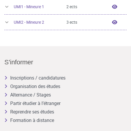
UMI1 -
UMI1 - Mineure 1
2 ects
UMI2 -
UMI2 - Mineure 2
3 ects
S'informer
Inscriptions / candidatures
Organisation des études
Alternance / Stages
Partir étudier à l’étranger
Reprendre ses études
Formation à distance