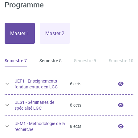
Programme
Master 1
Master 2
Semestre 7
Semestre 8
Semestre 9
Semestre 10
UEF1 - Enseignements
UEF1 -
6 ects
fondamentaux en LGC
UES1 - Séminaires de
UES1 -
8 ects
spécialité LGC
UEM1 - Méthodologie de la
UEM1 -
8 ects
recherche