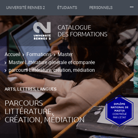
⸱⸱⸱
UNIVERSITÉ RENNES 2
ÉTUDIANTS
PERSONNELS
INTERNATIONAL
PROFESSIONNELS
BIBLIOTHÈQUES
CATALOGUE
DES FORMATIONS
LES NOUVELLES DE RENNES 2
Accueil
Formations
Master
Master Littérature générale et comparée
parcours Littérature, création, médiation
ARTS, LETTRES, LANGUES
PARCOURS
LITTÉRATURE,
CRÉATION, MÉDIATION