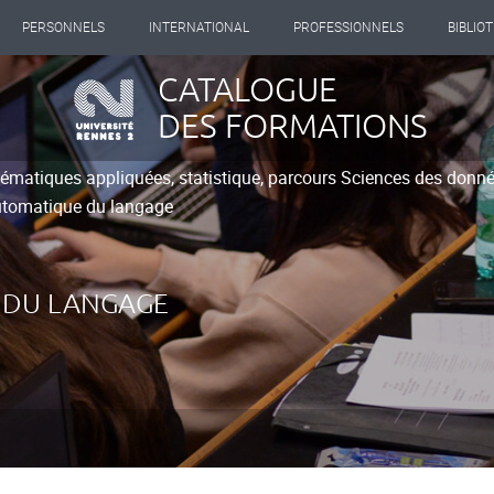
PERSONNELS
INTERNATIONAL
PROFESSIONNELS
BIBLIO
CATALOGUE
DES FORMATIONS
matiques appliquées, statistique, parcours Sciences des données,
utomatique du langage
 DU LANGAGE