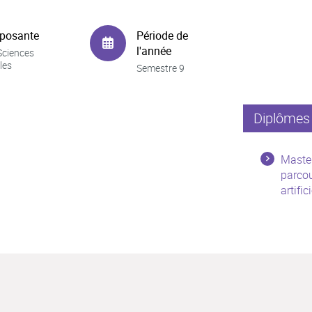
posante
Période de
l'année
Sciences
les
Semestre 9
Diplômes 
Master
parcou
artific