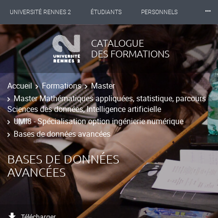
⸱⸱⸱
UNIVERSITÉ RENNES 2
ÉTUDIANTS
PERSONNELS
INTERNATIONAL
PROFESSIONNELS
BIBLIOTHÈQUES
CATALOGUE
DES FORMATIONS
LES NOUVELLES DE RENNES 2
Accueil
Formations
Master
Master Mathématiques appliquées, statistique, parcours
Sciences des données, Intelligence artificielle
UMI8 - Spécialisation option ingénierie numérique
Bases de données avancées
BASES DE DONNÉES
AVANCÉES
Télécharger