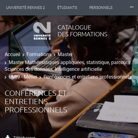
⸱⸱⸱
UNIVERSITÉ RENNES 2
ÉTUDIANTS
PERSONNELS
INTERNATIONAL
PROFESSIONNELS
BIBLIOTHÈQUES
CATALOGUE
DES FORMATIONS
LES NOUVELLES DE RENNES 2
Accueil
Formations
Master
Master Mathématiques appliquées, statistique, parcours
Sciences des données, Intelligence artificielle
UMI9 - Métier
Conférences et entretiens professionnels
CONFÉRENCES ET
ENTRETIENS
PROFESSIONNELS
Télécharger