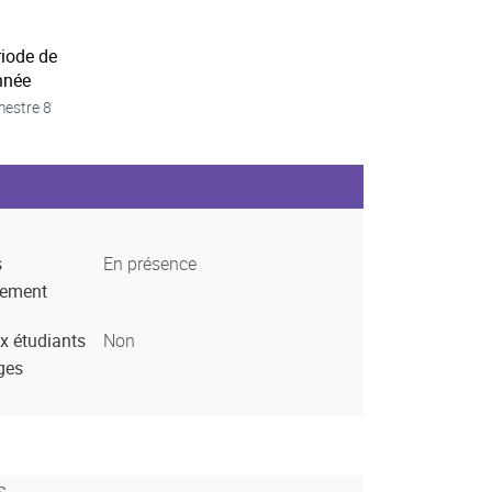
riode de
nnée
estre 8
s
En présence
nement
x étudiants
Non
ges
s