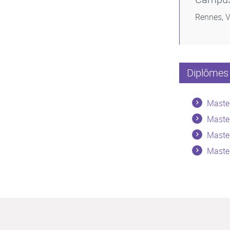
Rennes, V
Diplômes 
Maste
Master
Maste
Master