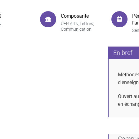
S
Composante
Pé
l'a
s
UFR Arts, Lettres,
Communication
Sem
En bref
Méthode
d'enseig
Ouvert au
en échan
Campu