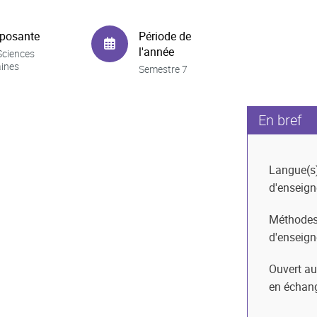
posante
Période de
l'année
Sciences
ines
Semestre 7
En bref
Langue(s
d'enseig
Méthode
d'enseig
Ouvert au
en échan