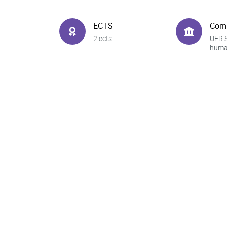
ECTS
Com
2 ects
UFR 
huma