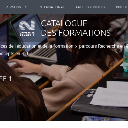
PERSONNELS
INTERNATIONAL
PROFESSIONNELS
BIBLIO
CATALOGUE
DES FORMATIONS
ces de l'éducation et de la formation
parcours Recherche en é
oncepts en SEF 1
EF 1