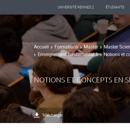
UNIVERSITÉ RENNES 2
ÉTUDIANTS
Accueil
Formations
Master
Master Scien
Enseignement fondamental 1
Notions et c
NOTIONS ET CONCEPTS EN S
Télécharger