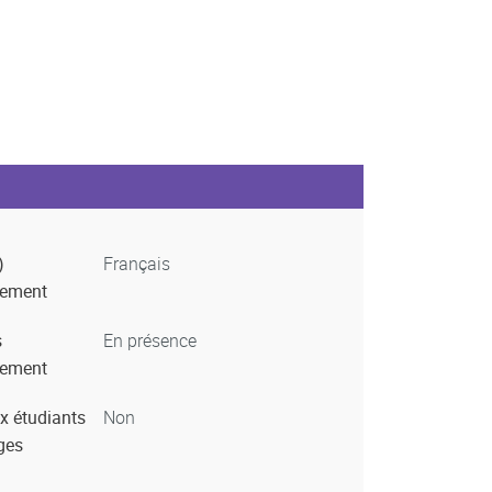
)
Français
nement
s
En présence
nement
x étudiants
Non
ges