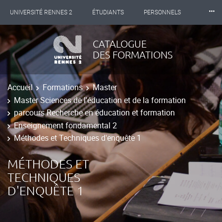
⸱⸱⸱
UNIVERSITÉ RENNES 2
ÉTUDIANTS
PERSONNELS
INTERNATIONAL
PROFESSIONNELS
BIBLIOTHÈQUES
CATALOGUE
DES FORMATIONS
LES NOUVELLES DE RENNES 2
Accueil
Formations
Master
Master Sciences de l'éducation et de la formation
parcours Recherche en éducation et formation
Enseignement fondamental 2
Méthodes et Techniques d'enquête 1
MÉTHODES ET
TECHNIQUES
D'ENQUÊTE 1