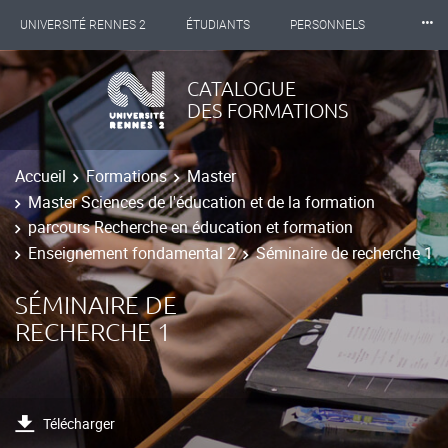
⸱⸱⸱
UNIVERSITÉ RENNES 2
ÉTUDIANTS
PERSONNELS
INTERNATIONAL
PROFESSIONNELS
BIBLIOTHÈQUES
CATALOGUE
DES FORMATIONS
LES NOUVELLES DE RENNES 2
Accueil
Formations
Master
Master Sciences de l'éducation et de la formation
parcours Recherche en éducation et formation
Enseignement fondamental 2
Séminaire de recherche 1
SÉMINAIRE DE
RECHERCHE 1
Télécharger