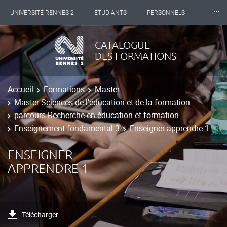
⸱⸱⸱
UNIVERSITÉ RENNES 2
ÉTUDIANTS
PERSONNELS
INTERNATIONAL
PROFESSIONNELS
BIBLIOTHÈQUES
CATALOGUE
DES FORMATIONS
LES NOUVELLES DE RENNES 2
Accueil
Formations
Master
Master Sciences de l'éducation et de la formation
parcours Recherche en éducation et formation
Enseignement fondamental 3
Enseigner-apprendre 1
ENSEIGNER-
APPRENDRE 1
Télécharger