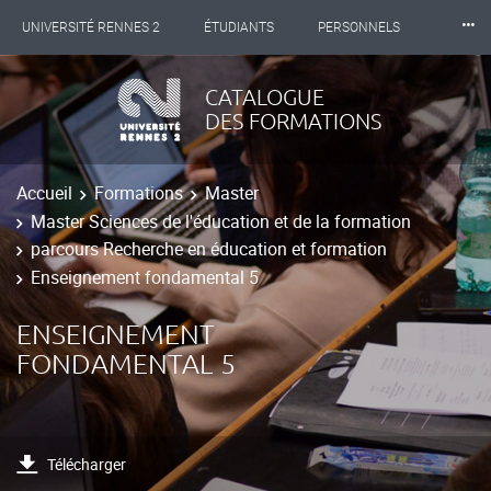
⸱⸱⸱
UNIVERSITÉ RENNES 2
ÉTUDIANTS
PERSONNELS
INTERNATIONAL
PROFESSIONNELS
BIBLIOTHÈQUES
CATALOGUE
DES FORMATIONS
LES NOUVELLES DE RENNES 2
Accueil
Formations
Master
Master Sciences de l'éducation et de la formation
parcours Recherche en éducation et formation
Enseignement fondamental 5
ENSEIGNEMENT
FONDAMENTAL 5
Télécharger