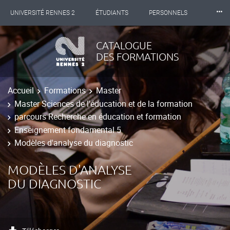
⸱⸱⸱
UNIVERSITÉ RENNES 2
ÉTUDIANTS
PERSONNELS
INTERNATIONAL
PROFESSIONNELS
BIBLIOTHÈQUES
CATALOGUE
DES FORMATIONS
LES NOUVELLES DE RENNES 2
Accueil
Formations
Master
Master Sciences de l'éducation et de la formation
parcours Recherche en éducation et formation
Enseignement fondamental 5
Modèles d'analyse du diagnostic
MODÈLES D'ANALYSE
DU DIAGNOSTIC