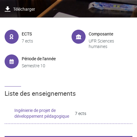
Télécharger
ECTS
Composante
7 ects
UFR Sciences
humaines
Période de l'année
Semestre 10
Liste des enseignements
Ingénierie de projet de
7 ects
développement pédagogique