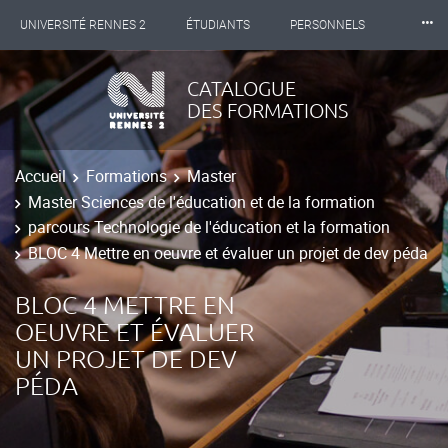
⸱⸱⸱
UNIVERSITÉ RENNES 2
ÉTUDIANTS
PERSONNELS
INTERNATIONAL
PROFESSIONNELS
BIBLIOTHÈQUES
CATALOGUE
DES FORMATIONS
LES NOUVELLES DE RENNES 2
Accueil
Formations
Master
Master Sciences de l'éducation et de la formation
parcours Technologie de l'éducation et la formation
BLOC 4 Mettre en oeuvre et évaluer un projet de dev péda
BLOC 4 METTRE EN
OEUVRE ET ÉVALUER
UN PROJET DE DEV
PÉDA