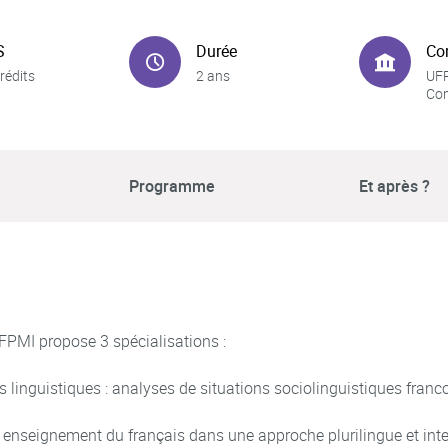
S
Durée
Co
rédits
2 ans
UFR
Co
Programme
Et après ?
FPMI propose 3 spécialisations :
es linguistiques : analyses de situations sociolinguistiques franc
: enseignement du français dans une approche plurilingue et inte