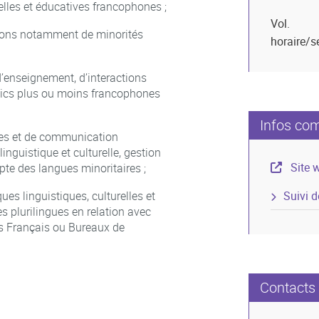
relles et éducatives francophones ;
Vol.
ations notamment de minorités
horaire/
d’enseignement, d’interactions
ublics plus ou moins francophones
Infos co
ues et de communication
linguistique et culturelle, gestion
Site 
te des langues minoritaires ;
es linguistiques, culturelles et
Suivi 
 plurilingues en relation avec
uts Français ou Bureaux de
Contacts