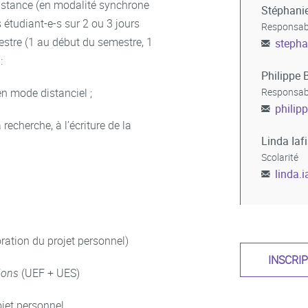
istance (en modalité synchrone
Stéphani
étudiant-e-s sur 2 ou 3 jours
Responsabl
mestre (1 au début du semestre, 1
stepha
:
Philippe 
en mode distanciel ;
Responsabl
philip
 recherche, à l’écriture de la
Linda Iaf
Scolarité
linda.i
ration du projet personnel)
INSCRI
ions
(UEF + UES)
jet personnel