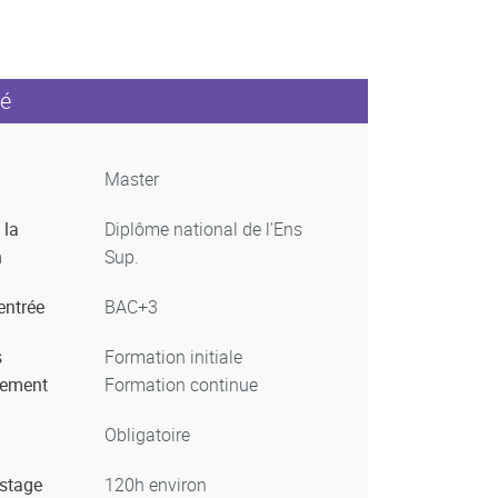
é
Master
 la
Diplôme national de l'Ens
n
Sup.
entrée
BAC+3
s
Formation initiale
nement
Formation continue
Obligatoire
 stage
120h environ