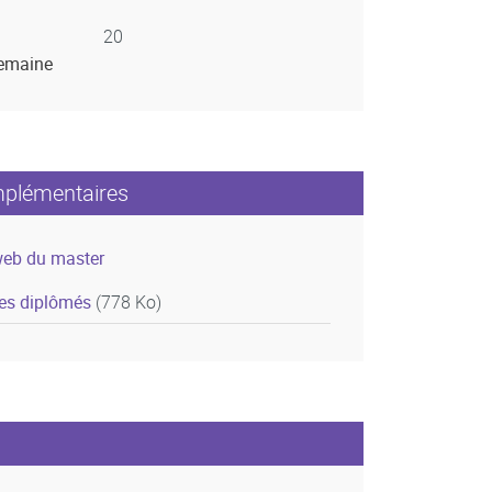
20
semaine
mplémentaires
web du master
des diplômés
(778 Ko)