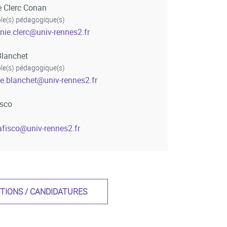
e Clerc Conan
e(s) pédagogique(s)
nie.clerc
@
univ-rennes2.fr
Blanchet
e(s) pédagogique(s)
pe.blanchet
@
univ-rennes2.fr
isco
afisco
@
univ-rennes2.fr
PTIONS / CANDIDATURES