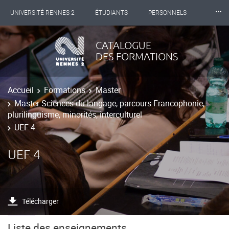
⸱⸱⸱
UNIVERSITÉ RENNES 2
ÉTUDIANTS
PERSONNELS
INTERNATIONAL
PROFESSIONNELS
BIBLIOTHÈQUES
CATALOGUE
DES FORMATIONS
LES NOUVELLES DE RENNES 2
Accueil
Formations
Master
Master Sciences du langage, parcours Francophonie,
plurilinguisme, minorités, interculturel
UEF 4
UEF 4
Télécharger
Liste des enseignements