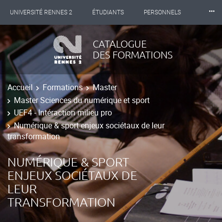
⸱⸱⸱
UNIVERSITÉ RENNES 2
ÉTUDIANTS
PERSONNELS
INTERNATIONAL
PROFESSIONNELS
BIBLIOTHÈQUES
CATALOGUE
DES FORMATIONS
LES NOUVELLES DE RENNES 2
Accueil
Formations
Master
Master Sciences du numérique et sport
UEF4 - Intéraction milieu pro
Numérique & sport enjeux sociétaux de leur
transformation
NUMÉRIQUE & SPORT
ENJEUX SOCIÉTAUX DE
LEUR
TRANSFORMATION