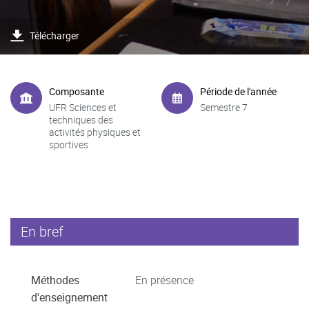
Télécharger
Composante
Période de l'année
UFR Sciences et
Semestre 7
techniques des
activités physiques et
sportives
En bref
Méthodes
En présence
d'enseignement