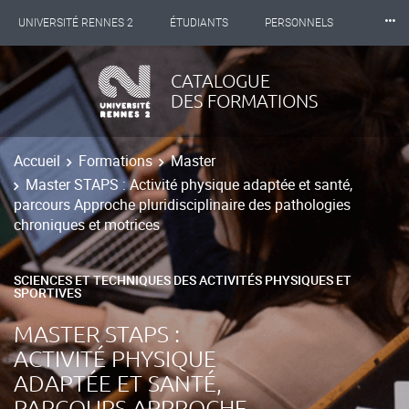
⸱⸱⸱
UNIVERSITÉ RENNES 2
ÉTUDIANTS
PERSONNELS
INTERNATIONAL
PROFESSIONNELS
BIBLIOTHÈQUES
CATALOGUE
DES FORMATIONS
LES NOUVELLES DE RENNES 2
Accueil
Formations
Master
Master STAPS : Activité physique adaptée et santé,
parcours Approche pluridisciplinaire des pathologies
chroniques et motrices
SCIENCES ET TECHNIQUES DES ACTIVITÉS PHYSIQUES ET
SPORTIVES
MASTER STAPS :
ACTIVITÉ PHYSIQUE
ADAPTÉE ET SANTÉ,
PARCOURS APPROCHE