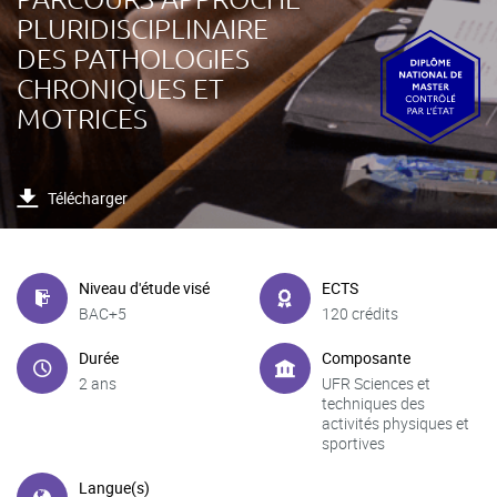
PLURIDISCIPLINAIRE
DES PATHOLOGIES
CHRONIQUES ET
MOTRICES
Télécharger
Niveau d'étude visé
ECTS
BAC+5
120 crédits
Durée
Composante
2 ans
UFR Sciences et
techniques des
activités physiques et
sportives
Langue(s)