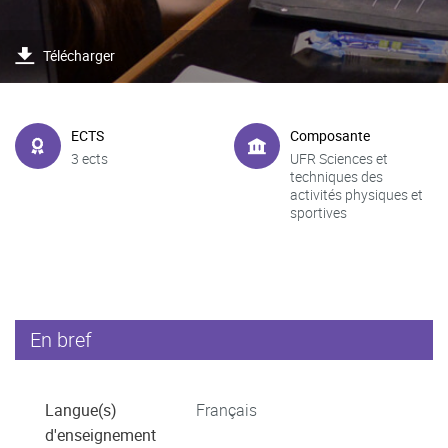
Télécharger
ECTS
Composante
3 ects
UFR Sciences et
techniques des
activités physiques et
sportives
En bref
Langue(s)
Français
d'enseignement