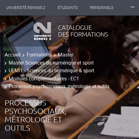
⸱⸱⸱
UNIVERSITÉ RENNES 2
ÉTUDIANTS
PERSONNELS
INTERNATIONAL
PROFESSIONNELS
BIBLIOTHÈQUES
CATALOGUE
DES FORMATIONS
LES NOUVELLES DE RENNES 2
Accueil
Formations
Master
Master Sciences du numérique et sport
UEMI1 - Sciences du numérique & sport
Modules complémentaires - EC1
Processus psychosociaux, métrologie et outils
PROCESSUS
PSYCHOSOCIAUX,
MÉTROLOGIE ET
OUTILS