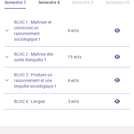
Semestre 7
Semestre 8
Semestre 9
Semestre 10
BLOC 1 : Maîtriser et
construire un
BLOC 1
6 ects
raisonnement
sociologique 1
BLOC 2 : Maîtrise des
BLOC 2
15 ects
outils d'enquête 1
BLOC 3 : Produire un
BLOC 3
raisonnement et une
6 ects
enquête sociologique 1
BLOC 4
BLOC 4 : Langue
3 ects