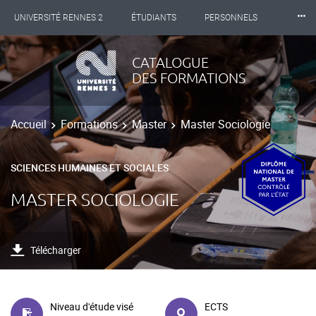
⸱⸱⸱
UNIVERSITÉ RENNES 2
ÉTUDIANTS
PERSONNELS
INTERNATIONAL
PROFESSIONNELS
BIBLIOTHÈQUES
CATALOGUE
DES FORMATIONS
LES NOUVELLES DE RENNES 2
Accueil
Formations
Master
Master Sociologie
SCIENCES HUMAINES ET SOCIALES
MASTER SOCIOLOGIE
Télécharger
Niveau d'étude visé
ECTS