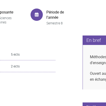
posante
Période de
l'année
Sciences
ines
Semestre 8
En bref
5 ects
Méthode
d'enseig
2 ects
Ouvert au
en échan