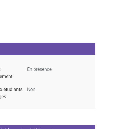
s
En présence
nement
x étudiants
Non
ges