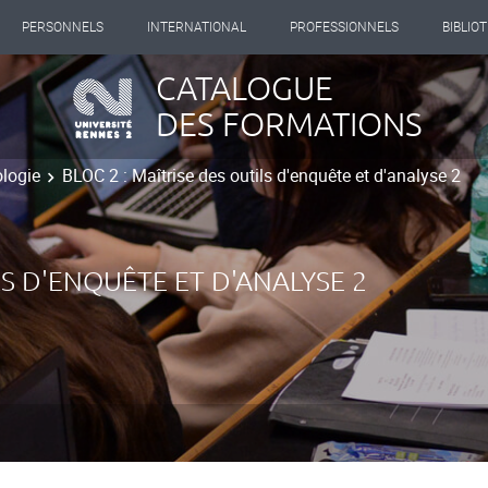
PERSONNELS
INTERNATIONAL
PROFESSIONNELS
BIBLIO
CATALOGUE
DES FORMATIONS
logie
BLOC 2 : Maîtrise des outils d'enquête et d'analyse 2
LS D'ENQUÊTE ET D'ANALYSE 2