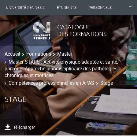
⸱⸱⸱
UNIVERSITÉ RENNES 2
ÉTUDIANTS
PERSONNELS
INTERNATIONAL
PROFESSIONNELS
BIBLIOTHÈQUES
CATALOGUE
DES FORMATIONS
LES NOUVELLES DE RENNES 2
Accueil
Formations
Master
Master STAPS : Activité physique adaptée et santé,
parcours Approche pluridisciplinaire des pathologies
chroniques et motrices
Compétences professionnelles en APAS
Stage
STAGE
Télécharger