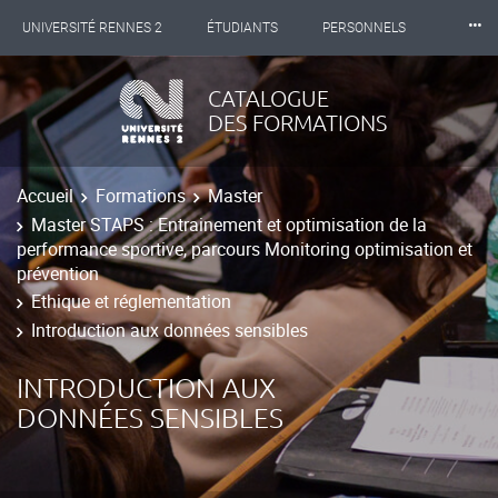
⸱⸱⸱
UNIVERSITÉ RENNES 2
ÉTUDIANTS
PERSONNELS
INTERNATIONAL
PROFESSIONNELS
BIBLIOTHÈQUES
CATALOGUE
DES FORMATIONS
LES NOUVELLES DE RENNES 2
Accueil
Formations
Master
Master STAPS : Entrainement et optimisation de la
performance sportive, parcours Monitoring optimisation et
prévention
Ethique et réglementation
Introduction aux données sensibles
INTRODUCTION AUX
DONNÉES SENSIBLES