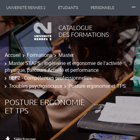
⸱⸱⸱
UNIVERSITÉ RENNES 2
ÉTUDIANTS
PERSONNELS
INTERNATIONAL
PROFESSIONNELS
BIBLIOTHÈQUES
CATALOGUE
DES FORMATIONS
LES NOUVELLES DE RENNES 2
Accueil
Formations
Master
Master STAPS : Ingénierie et ergonomie de l'activité
physique, parcours Activité et performance
UEF2 - Compétences professionnelles
Troubles psychosociaux
Posture ergonomie et TPS
POSTURE ERGONOMIE
ET TPS
Télécharger