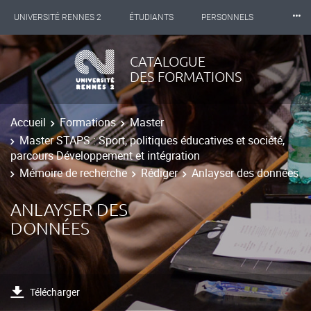
⸱⸱⸱
UNIVERSITÉ RENNES 2
ÉTUDIANTS
PERSONNELS
INTERNATIONAL
PROFESSIONNELS
BIBLIOTHÈQUES
CATALOGUE
DES FORMATIONS
LES NOUVELLES DE RENNES 2
Accueil
Formations
Master
Master STAPS : Sport, politiques éducatives et société,
parcours Développement et intégration
Mémoire de recherche
Rédiger
Anlayser des données
ANLAYSER DES
DONNÉES
Télécharger