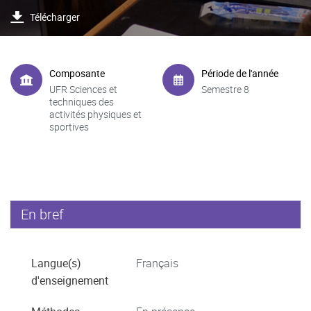
Télécharger
Composante
Période de l'année
UFR Sciences et
Semestre 8
techniques des
activités physiques et
sportives
En bref
Langue(s)
Français
d'enseignement