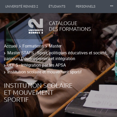
⸱⸱⸱
UNIVERSITÉ RENNES 2
ÉTUDIANTS
PERSONNELS
INTERNATIONAL
PROFESSIONNELS
BIBLIOTHÈQUES
CATALOGUE
DES FORMATIONS
LES NOUVELLES DE RENNES 2
Accueil
Formations
Master
Master STAPS : Sport, politiques éducatives et société,
parcours Développement et intégration
UEF 5 - Intégration par les APSA
Institution scolaire et mouvement sportif
INSTITUTION SCOLAIRE
ET MOUVEMENT
SPORTIF