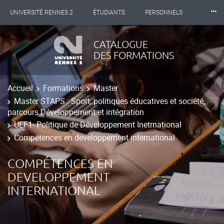
⸱⸱⸱
UNIVERSITÉ RENNES 2
ÉTUDIANTS
PERSONNELS
INTERNATIONAL
PROFESSIONNELS
BIBLIOTHÈQUES
CATALOGUE
DES FORMATIONS
LES NOUVELLES DE RENNES 2
Accueil
Formations
Master
Master STAPS : Sport, politiques éducatives et société,
parcours Développement et intégration
UEF1- Politique de Développement Inetrnational
Compétences en developpement international
COMPÉTENCES EN
DEVELOPPEMENT
INTERNATIONAL