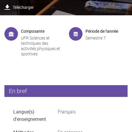
Télécharger
Composante
Période de l'année
UFR Sciences et
Semestre 7
techniques des
activités physiques et
sportives
En bref
Langue(s)
Français
d'enseignement