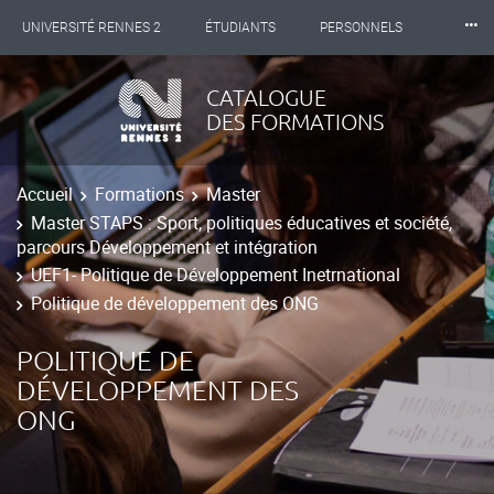
⸱⸱⸱
UNIVERSITÉ RENNES 2
ÉTUDIANTS
PERSONNELS
INTERNATIONAL
PROFESSIONNELS
BIBLIOTHÈQUES
CATALOGUE
DES FORMATIONS
LES NOUVELLES DE RENNES 2
Accueil
Formations
Master
Master STAPS : Sport, politiques éducatives et société,
parcours Développement et intégration
UEF1- Politique de Développement Inetrnational
Politique de développement des ONG
POLITIQUE DE
DÉVELOPPEMENT DES
ONG