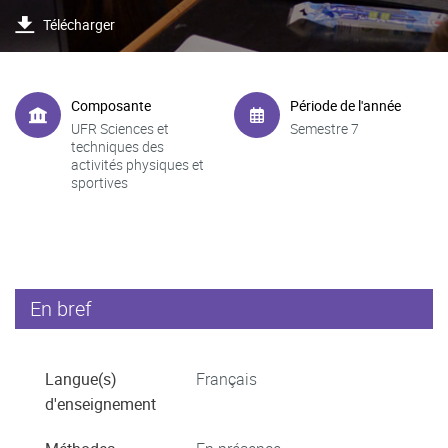
Télécharger
Composante
Période de l'année
UFR Sciences et
Semestre 7
techniques des
activités physiques et
sportives
En bref
Langue(s)
Français
d'enseignement