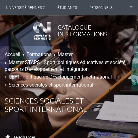
⸱⸱⸱
UNIVERSITÉ RENNES 2
ÉTUDIANTS
PERSONNELS
INTERNATIONAL
PROFESSIONNELS
BIBLIOTHÈQUES
CATALOGUE
DES FORMATIONS
LES NOUVELLES DE RENNES 2
Accueil
Formations
Master
Master STAPS : Sport, politiques éducatives et société,
parcours Développement et intégration
UEF1- Politique de Développement Inetrnational
Sciences sociales et sport international
SCIENCES SOCIALES ET
SPORT INTERNATIONAL
Télécharger